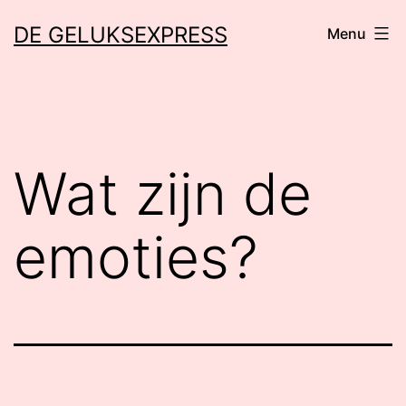
Ga
DE GELUKSEXPRESS
Menu
naar
de
inhoud
Wat zijn de
emoties?