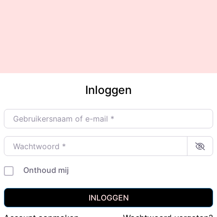
Inloggen
Gebruikersnaam of e-mail
*
Wachtwoord
*
Onthoud mij
INLOGGEN